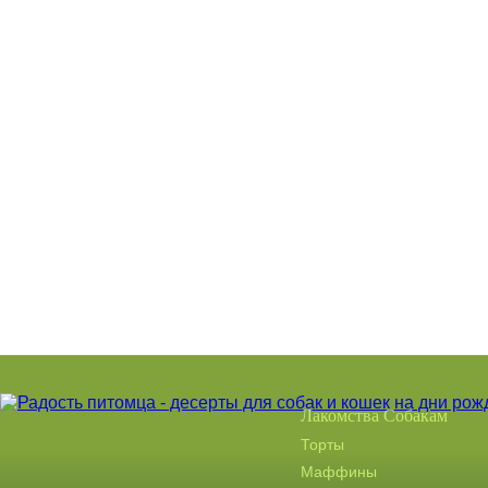
Лакомства Собакам
Торты
Маффины