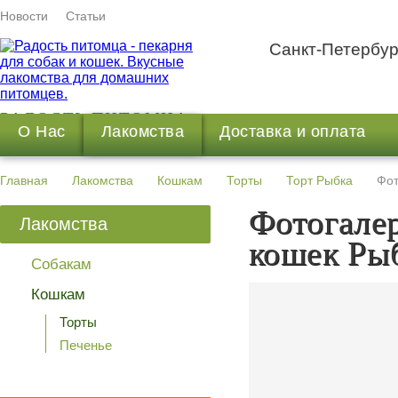
Новости
Статьи
Санкт-Петербур
РАДОСТЬ ПИТОМЦА
О Нас
Лакомства
Доставка и оплата
Пекарня для домашних животных
Главная
Лакомства
Кошкам
Торты
Торт Рыбка
Фот
Фотогалер
Лакомства
кошек Ры
Собакам
Кошкам
Торты
Печенье