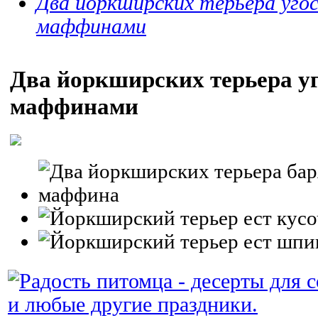
Два йоркширских терьера уг
маффинами
Два йоркширских терьера 
маффинами