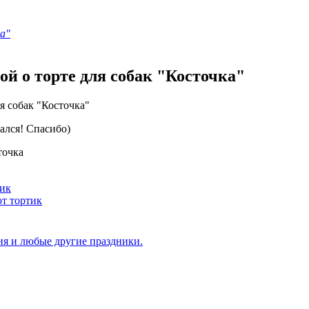
а"
й о торте для собак "Косточка"
ался! Cпасибо)
точка